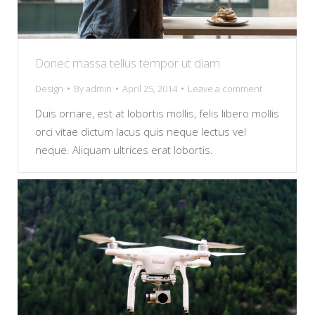
Donec massa tellus tempor ut diam
Design
By
admin
April 25, 2014
Leave a comment
Duis ornare, est at lobortis mollis, felis libero mollis
orci vitae dictum lacus quis neque lectus vel
neque. Aliquam ultrices erat lobortis.